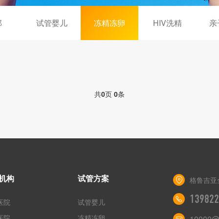
部
试管婴儿
冻精冻卵
HIV洗精
亲
共
0
页
0
条
机构
试管方案
格鲁吉亚
139822
医院
试管婴儿
医院
冻精冻卵
10000@