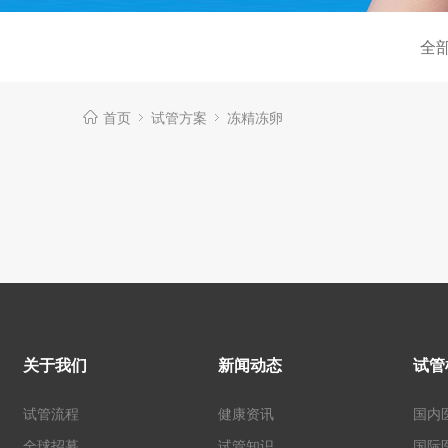
全
首页
试管方案
冻精冻卵
关于我们
新闻动态
试管
试管流程
健康资讯
国内
全球招募
试管知识
国际