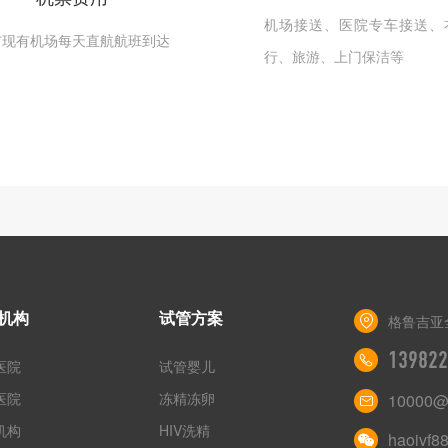
机场接送、医院专车接送、
市现有机场每天直航航班到达
行、旅游、上门保洁等
机构
试管方案
格鲁吉亚
139822
医院
试管婴儿
医院
冻精冻卵
10000@
机构
HIV洗精
haoivf8