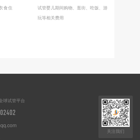
衣食住
试管婴儿期间购物、逛街、吃饭、游
玩等相关费用
全球试管平台
02402
qq.com
关注我们
8