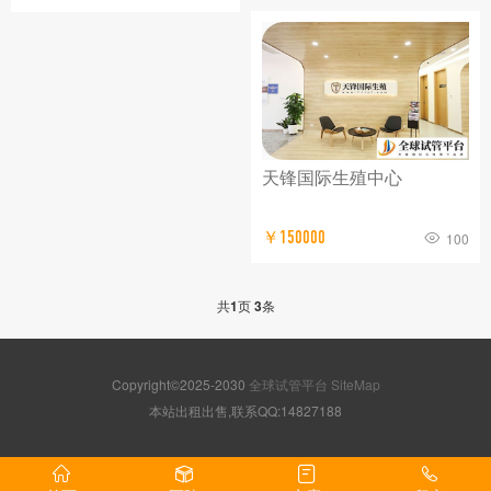
天锋国际生殖中心
￥150000
100
共
1
页
3
条
Copyright©2025-2030
全球试管平台
SiteMap
本站出租出售,联系QQ:14827188