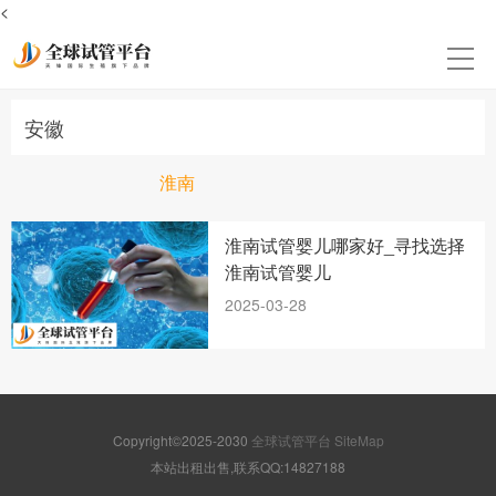
<
安徽
淮南
淮南试管婴儿哪家好_寻找选择
淮南试管婴儿
2025-03-28
Copyright©2025-2030
全球试管平台
SiteMap
本站出租出售,联系QQ:14827188