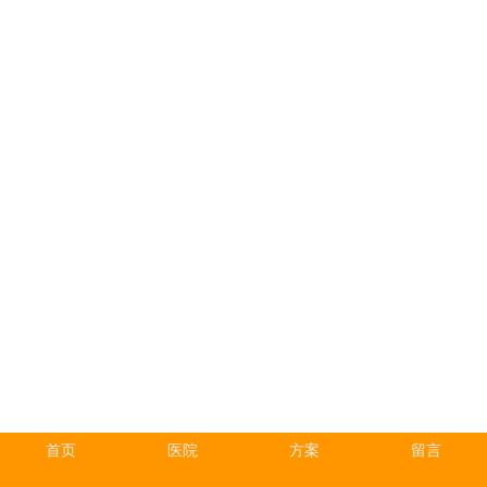
首页
医院
方案
留言