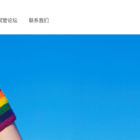
试管论坛
联系我们