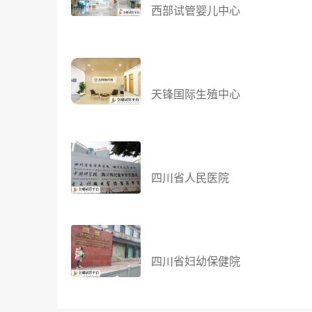
西部试管婴儿中心
天锋国际生殖中心
四川省人民医院
四川省妇幼保健院