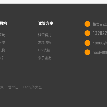
机构
试管方案
格鲁吉亚
139822
医院
试管婴儿
医院
冻精冻卵
10000@
机构
HIV洗精
haoivf8
入驻
亲子鉴定
之家
世孕汇
Tag标签大全