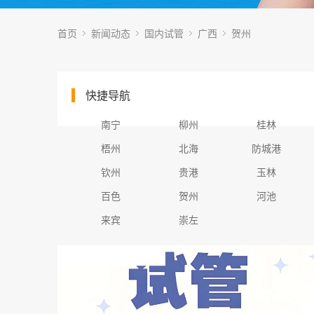
首页
新闻动态
国内试管
广西
贺州
快捷导航
南宁
柳州
桂林
梧州
北海
防城港
钦州
贵港
玉林
百色
贺州
河池
来宾
崇左