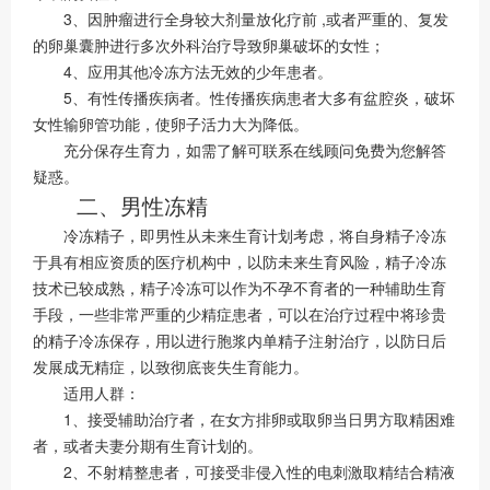
3、因肿瘤进行全身较大剂量放化疗前 ,或者严重的、复发
的卵巢囊肿进行多次外科治疗导致卵巢破坏的女性；
4、应用其他冷冻方法无效的少年患者。
5、有性传播疾病者。性传播疾病患者大多有盆腔炎，破坏
女性输卵管功能，使卵子活力大为降低。
充分保存生育力，如需了解可联系在线顾问免费为您解答
疑惑。
二、男性冻精
冷冻精子，即男性从未来生育计划考虑，将自身精子冷冻
于具有相应资质的医疗机构中，以防未来生育风险，精子冷冻
技术已较成熟，精子冷冻可以作为不孕不育者的一种辅助生育
手段，一些非常严重的少精症患者，可以在治疗过程中将珍贵
的精子冷冻保存，用以进行胞浆内单精子注射治疗，以防日后
发展成无精症，以致彻底丧失生育能力。
适用人群：
1、接受辅助治疗者，在女方排卵或取卵当日男方取精困难
者，或者夫妻分期有生育计划的。
2、不射精整患者，可接受非侵入性的电刺激取精结合精液