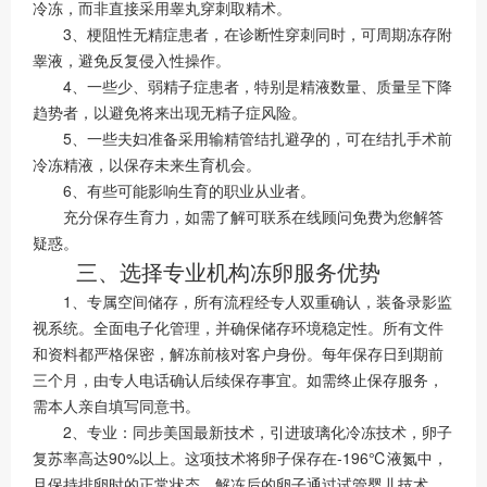
冷冻，而非直接采用睾丸穿刺取精术。
3、梗阻性无精症患者，在诊断性穿刺同时，可周期冻存附
睾液，避免反复侵入性操作。
4、一些少、弱精子症患者，特别是精液数量、质量呈下降
趋势者，以避免将来出现无精子症风险。
5、一些夫妇准备采用输精管结扎避孕的，可在结扎手术前
冷冻精液，以保存未来生育机会。
6、有些可能影响生育的职业从业者。
充分保存生育力，如需了解可联系在线顾问免费为您解答
疑惑。
三、选择专业机构冻卵服务优势
1、专属空间储存，所有流程经专人双重确认，装备录影监
视系统。全面电子化管理，并确保储存环境稳定性。所有文件
和资料都严格保密，解冻前核对客户身份。每年保存日到期前
三个月，由专人电话确认后续保存事宜。如需终止保存服务，
需本人亲自填写同意书。
2、专业：同步美国最新技术，引进玻璃化冷冻技术，卵子
复苏率高达90%以上。这项技术将卵子保存在-196℃液氮中，
且保持排卵时的正常状态。解冻后的卵子通过试管婴儿技术，