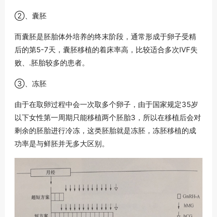
②、囊胚
而囊胚是胚胎体外培养的终末阶段，通常形成于卵子受精
后的第5-7天，囊胚移植的着床率高，比较适合多次IVF失
败、.胚胎较多的患者。
③、冻胚
由于在取卵过程中会一次取多个卵子，由于国家规定35岁
以下女性第一周期只能移植两个胚胎3，所以在移植后会对
剩余的胚胎进行冷冻，这类胚胎就是冻胚，冻胚移植的成
功率是与鲜胚并无多大区别。