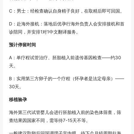
C：男士：经检查确认自身精子良好，在取精后即可回国。
D：赴海外接机：落地后优孕行海外负责人会安排接机和首
诊陪同，并安排1对1中文翻译服务。
预计停留时间
A：单疗程试管治疗、胚胎植入前遗传基因检查——约30
天。
B：实用第三方卵子的一个疗程（怀孕者是法定母亲）——
30天。
移植验孕
海外第三代试管婴儿会进行胚胎植入前的染色体筛查，筛
查结果因国家不同，需等待7-15天不等。
一般建议取卵后回国调理子宫内膜，待下个月经周期赴海