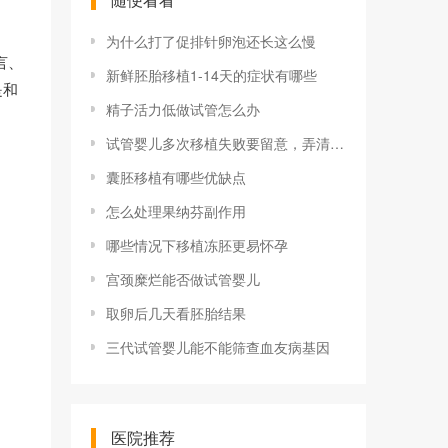
为什么打了促排针卵泡还长这么慢
言、
新鲜胚胎移植1-14天的症状有哪些
是和
精子活力低做试管怎么办
试管婴儿多次移植失败要留意，弄清其原因就知该怎么办了
囊胚移植有哪些优缺点
怎么处理果纳芬副作用
哪些情况下移植冻胚更易怀孕
宫颈糜烂能否做试管婴儿
取卵后几天看胚胎结果
三代试管婴儿能不能筛查血友病基因
医院推荐