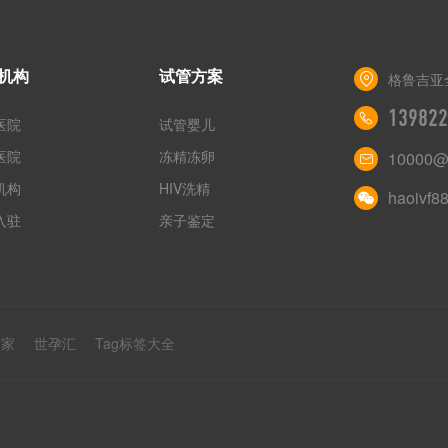
机构
试管方案
格鲁吉亚
139822
医院
试管婴儿
医院
冻精冻卵
10000@
机构
HIV洗精
haoivf8
入驻
亲子鉴定
之家
世孕汇
Tag标签大全