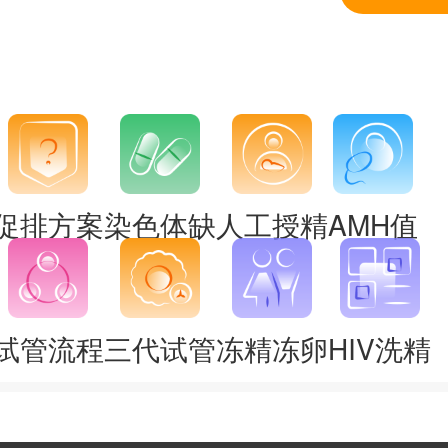
促排方案
染色体缺
人工授精
AMH值
试管流程
三代试管
冻精冻卵
HIV洗精