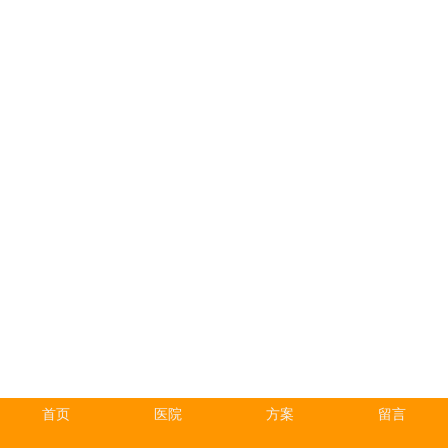
首页
医院
方案
留言