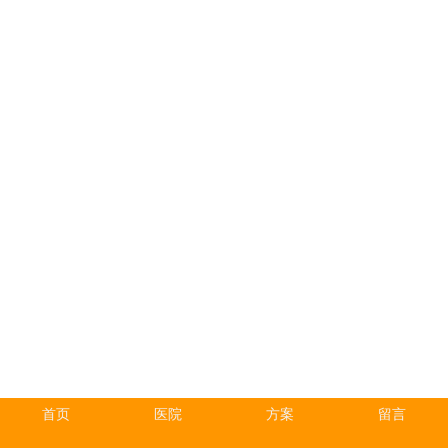
首页
医院
方案
留言