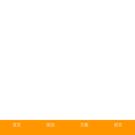
首页
医院
方案
留言